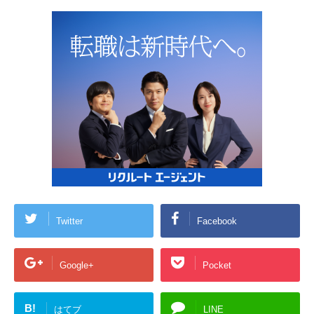
Twitter
Facebook
Google+
Pocket
B!
はてブ
LINE